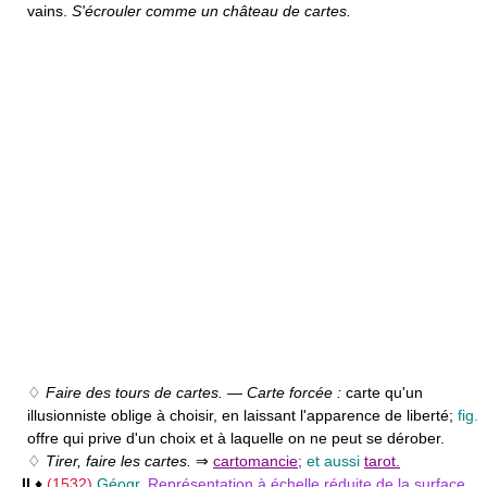
vains.
S'écrouler comme un château de cartes.
♢
Faire des tours de cartes.
—
Carte forcée :
carte qu'un
illusionniste oblige à choisir, en laissant l'apparence de liberté;
fig.
offre qui prive d'un choix et à laquelle on ne peut se dérober.
♢
Tirer, faire les cartes.
⇒
cartomancie
;
et aussi
tarot.
II
♦
(1532)
Géogr.
Représentation à échelle réduite de la surface