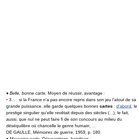
♦
Belle, bonne carte.
Moyen de réussir, avantage :
•
3. ... si la France n'a pas encore repris dans son jeu l'atout de sa
grande puissance, elle garde quelques
bonnes
cartes
:
d'abord
, le
prestige singulier qu'elle revêtait depuis des siècles (...); le fait,
aussi, que nul ne peut faire fi de son concours au milieu du
déséquilibre où chancelle le genre humain; ...
DE GAULLE,
Mémoires de guerre,
1959, p. 180.
♦
Mauvaise carte.
Désavantage, handicap :