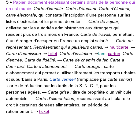
5
♦
Papier, document établissant certains droits de la personne qui
en est munie.
Carte d'identité. Carte d'étudiant. Carte d'électeur,
carte électorale,
qui constate l'inscription d'une personne sur les
listes électorales et lui permet de voter. —
Carte de séjour,
délivrée par les autorités administratives aux étrangers qui
résident plus de trois mois en France.
Carte de travail,
permettant
à un étranger d'occuper en France un emploi salarié. —
Carte de
représentant. Représentant qui a plusieurs cartes.
⇒
multicarte
.
—
Carte d'admission.
⇒
billet
.
Carte d'invitation.
⇒
fam.
carton
.
Carte
d'entrée. Carte de fidélité.
—
Carte de chemin de fer. Carte à
demi-tarif. Carte d'abonnement.
—
Carte orange :
carte
d'abonnement qui permet d'utiliser librement les transports urbains
et suburbains à Paris.
Carte vermeil
(remplacée par
carte senior
)
:
carte de réduction sur les tarifs de la S. N. C. F, pour les
personnes âgées. —
Carte grise :
titre de propriété d'un véhicule
automobile. —
Carte d'alimentation,
reconnaissant au titulaire le
droit à certaines denrées alimentaires, en période de
rationnement. ⇒
ticket
.