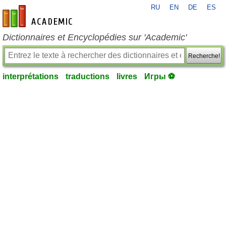
RU
EN
DE
ES
fr-academic.com
Dictionnaires et Encyclopédies sur 'Academic'
Recherche!
interprétations
traductions
livres
Игры ⚽