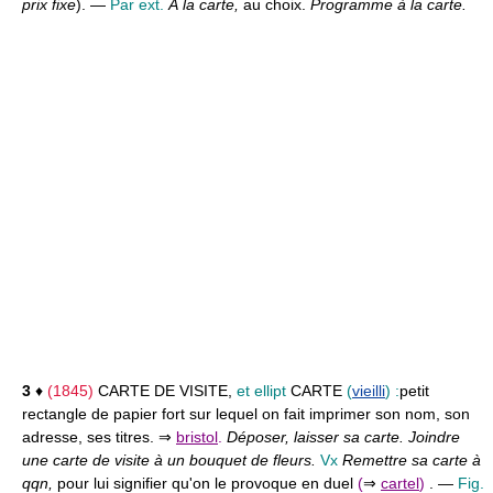
prix fixe
). —
Par ext.
À la carte,
au choix.
Programme à la carte.
3
♦
(1845)
CARTE DE VISITE,
et ellipt
CARTE
(
vieilli
) :
petit
rectangle de papier fort sur lequel on fait imprimer son nom, son
adresse, ses titres. ⇒
bristol
.
Déposer, laisser sa carte. Joindre
une carte de visite à un bouquet de fleurs.
Vx
Remettre sa carte à
qqn,
pour lui signifier qu'on le provoque en duel
(
⇒
cartel
)
. —
Fig.