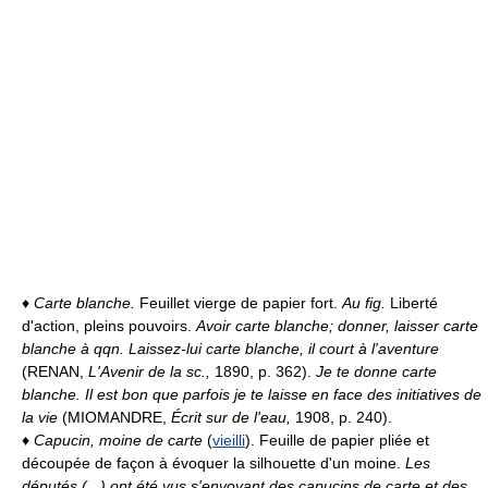
♦
Carte blanche.
Feuillet vierge de papier fort.
Au fig.
Liberté
d'action, pleins pouvoirs.
Avoir carte blanche; donner, laisser carte
blanche à qqn.
Laissez-lui carte blanche, il court à l'aventure
(RENAN,
L'Avenir de la sc.,
1890, p. 362).
Je te donne carte
blanche. Il est bon que parfois je te laisse en face des initiatives de
la vie
(MIOMANDRE,
Écrit sur de l'eau,
1908, p. 240).
♦
Capucin, moine de carte
(
vieilli
). Feuille de papier pliée et
découpée de façon à évoquer la silhouette d'un moine.
Les
députés (...) ont été vus s'envoyant des capucins de carte et des