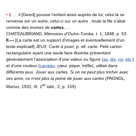
•
1. ... il [Gesril] pousse l'enfant assis auprès de lui; celui-là se
renverse sur un autre; celui-ci sur un autre : toute la file s'abat
comme des
moines de
cartes
, ...
CHATEAUBRIAND,
Mémoires d'Outre-Tombe,
t. 1, 1848, p. 53.
II.—
[La carte est un support d'images et éventuellement d'un
texte explicatif]
JEUX.
Carte à jouer,
p. ell.
carte.
Petit carton
rectangulaire ayant une seule face illustrée présentant
généralement l'association d'une valeur ou figure (
as
,
dix
,
roi
,
etc
.)
et d'une couleur (
carreau
,
c
œur, pique, trèfle), utilisé dans
différents jeux.
Jouer aux cartes.
Si on ne peut plus tricher avec
ses amis, ce n'est plus la peine de jouer aux cartes
(PAGNOL,
er
Marius,
1931, III, 1
tabl., 2, p. 159).