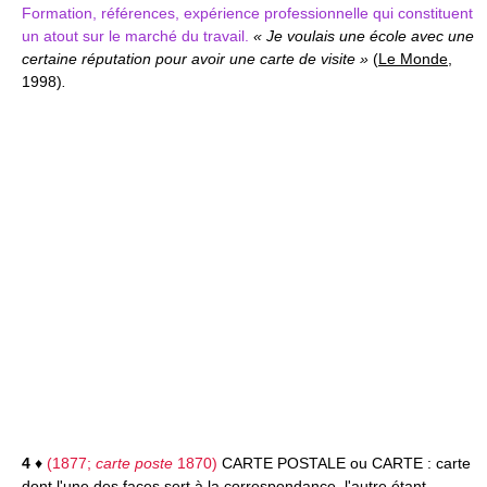
Formation, références, expérience professionnelle qui constituent
un atout sur le marché du travail.
« Je voulais une école avec une
certaine réputation pour avoir une carte de visite »
(
Le Monde
,
1998)
.
4
♦
(1877;
carte poste
1870)
CARTE POSTALE
ou
CARTE :
carte
dont l'une des faces sert à la correspondance, l'autre étant