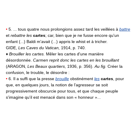
•
5. ... tous quatre nous prolongions assez tard les veillées à
battre
et
rebattre les
cartes
; car, bien que je ne fusse encore qu'un
enfant (...) Baldi m'avait (...) appris le whist et à tricher.
GIDE,
Les Caves du Vatican,
1914, p. 740.
♦
Brouiller les cartes.
Mêler les cartes d'une manière
désordonnée.
Carmen reprit donc les cartes en les brouillant
(ARAGON,
Les Beaux quartiers,
1936, p. 356).
Au fig.
Créer la
confusion, le trouble, le désordre :
•
6. Il a suffi que la presse
brouille
obstinément
les
cartes
, pour
que, en quelques jours, la notion de l'agresseur se soit
progressivement obscurcie pour tous, et que chaque peuple
s'imagine qu'il est menacé dans son « honneur »...