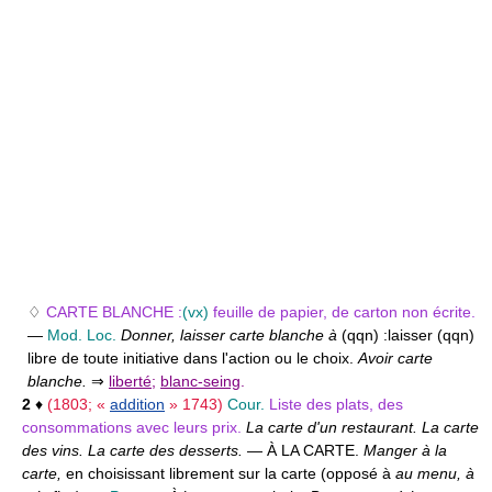
♢
CARTE BLANCHE :
(vx)
feuille de papier, de carton non écrite.
—
Mod.
Loc.
Donner, laisser carte blanche à
(qqn) :
laisser (qqn)
libre de toute initiative dans l'action ou le choix.
Avoir carte
blanche.
⇒
liberté
;
blanc-seing
.
2
♦
(1803; «
addition
» 1743)
Cour.
Liste des plats, des
consommations avec leurs prix.
La carte d'un restaurant. La carte
des vins. La carte des desserts.
— À LA CARTE.
Manger à la
carte,
en choisissant librement sur la carte (opposé à
au menu, à