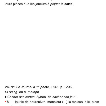
leurs pièces que les joueurs à
piquer la
carte
.
VIGNY,
Le Journal d'un poète,
1843, p. 1205.
c)
Au fig.
ou
p. métaph.
♦
Cacher ses cartes.
Synon. de
cacher son jeu
:
•
8. — Inutile de poursuivre, monsieur (...) la maison, elle, n'est