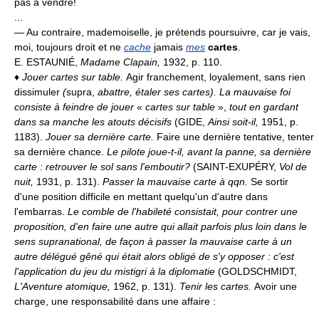
pas à vendre!
...
— Au contraire, mademoiselle, je prétends poursuivre, car je vais,
moi, toujours droit et ne
cache
jamais
mes
cartes
.
E. ESTAUNIÉ,
Madame Clapain,
1932, p. 110.
♦
Jouer cartes sur table.
Agir franchement, loyalement, sans rien
dissimuler
(
supra,
abattre, étaler ses cartes).
La mauvaise foi
consiste à feindre de jouer
«
cartes sur table
»,
tout en gardant
dans sa manche les atouts décisifs
(GIDE,
Ainsi soit-il,
1951, p.
1183).
Jouer sa dernière carte.
Faire une dernière tentative, tenter
sa dernière chance.
Le pilote joue-t-il, avant la panne, sa dernière
carte : retrouver le sol sans l'emboutir?
(SAINT-EXUPÉRY,
Vol de
nuit,
1931, p. 131).
Passer la mauvaise carte à qqn.
Se sortir
d'une position difficile en mettant quelqu'un d'autre dans
l'embarras.
Le comble de l'habileté consistait, pour contrer une
proposition, d'en faire une autre qui allait parfois plus loin dans le
sens supranational, de façon à passer la mauvaise carte à un
autre délégué gêné qui était alors obligé de s'y opposer : c'est
l'application du jeu du mistigri à la diplomatie
(GOLDSCHMIDT,
L'Aventure atomique,
1962, p. 131).
Tenir les cartes.
Avoir une
charge, une responsabilité dans une affaire :