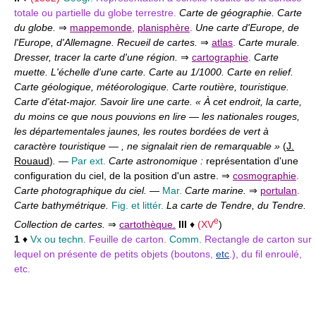
totale ou partielle du globe terrestre.
Carte de géographie. Carte
du globe.
⇒
mappemonde
,
planisphère
.
Une carte d'Europe, de
l'Europe, d'Allemagne. Recueil de cartes.
⇒
atlas
.
Carte murale.
Dresser, tracer la carte d'une région.
⇒
cartographie
.
Carte
muette. L'échelle d'une carte. Carte au 1/1000. Carte en relief.
Carte géologique, météorologique. Carte routière, touristique.
Carte d'état-major. Savoir lire une carte. « À cet endroit, la carte,
du moins ce que nous pouvions en lire — les nationales rouges,
les départementales jaunes, les routes bordées de vert à
caractère touristique — , ne signalait rien de remarquable »
(
J.
Rouaud
)
.
—
Par ext.
Carte astronomique :
représentation d'une
configuration du ciel, de la position d'un astre. ⇒
cosmographie
.
Carte photographique du ciel.
—
Mar.
Carte marine.
⇒
portulan
.
Carte bathymétrique.
Fig. et littér.
La carte de Tendre, du Tendre.
e
Collection de cartes.
⇒
cartothèque.
III
♦
(
XV
)
1
♦
Vx ou techn.
Feuille de carton.
Comm.
Rectangle de carton sur
lequel on présente de petits objets (boutons,
etc
.), du fil enroulé,
etc.