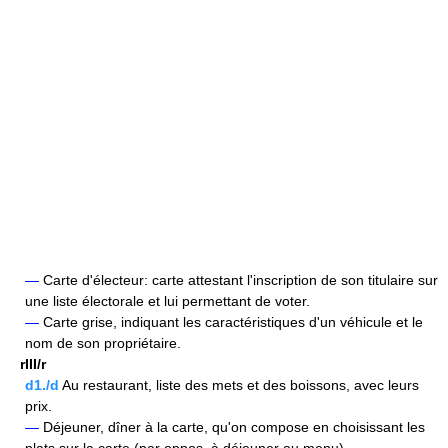
—
Carte d'électeur: carte attestant l'inscription de son titulaire sur
une liste électorale et lui permettant de voter.
—
Carte grise, indiquant les caractéristiques d'un véhicule et le
nom de son propriétaire.
rIII/r
d1./d
Au restaurant, liste des mets et des boissons, avec leurs
prix.
—
Déjeuner, dîner à la carte, qu'on compose en choisissant les
plats sur la carte (par oppos. à déjeuner au menu).