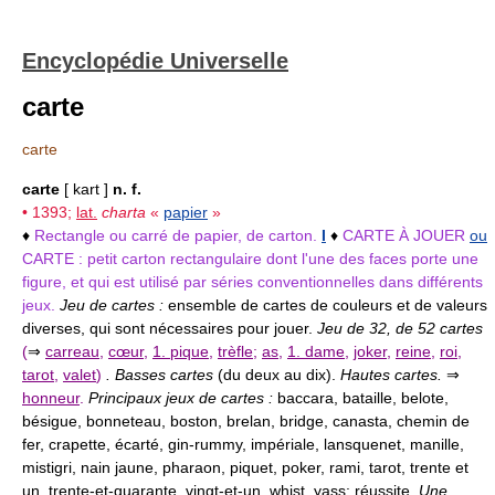
Encyclopédie Universelle
carte
carte
carte
[ kart ]
n. f.
• 1393;
lat.
charta
«
papier
»
♦
Rectangle ou carré de papier, de carton.
I
♦
CARTE À JOUER
ou
CARTE :
petit carton rectangulaire dont l'une des faces porte une
figure, et qui est utilisé par séries conventionnelles dans différents
jeux.
Jeu de cartes :
ensemble de cartes de couleurs et de valeurs
diverses, qui sont nécessaires pour jouer.
Jeu de 32, de 52 cartes
(
⇒
carreau
,
cœur
,
1. pique
,
trèfle
;
as
,
1. dame
,
joker
,
reine
,
roi
,
tarot
,
valet
)
. Basses cartes
(du deux au dix).
Hautes cartes.
⇒
honneur
.
Principaux jeux de cartes :
baccara, bataille, belote,
bésigue, bonneteau, boston, brelan, bridge, canasta, chemin de
fer, crapette, écarté, gin-rummy, impériale, lansquenet, manille,
mistigri, nain jaune, pharaon, piquet, poker, rami, tarot, trente et
un, trente-et-quarante, vingt-et-un, whist, yass; réussite.
Une