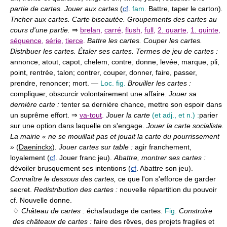
partie de cartes. Jouer aux cartes
(
cf
.
fam.
Battre, taper le carton)
.
Tricher aux cartes. Carte biseautée. Groupements des cartes au
cours d'une partie.
⇒
brelan
,
carré
,
flush
,
full
,
2. quarte
,
1. quinte
,
séquence
,
série
,
tierce
.
Battre les cartes. Couper les cartes.
Distribuer les cartes. Étaler ses cartes. Termes de jeu de cartes :
annonce, atout, capot, chelem, contre, donne, levée, marque, pli,
point, rentrée, talon; contrer, couper, donner, faire, passer,
prendre, renoncer; mort. —
Loc. fig.
Brouiller les cartes :
compliquer, obscurcir volontairement une affaire.
Jouer sa
dernière carte :
tenter sa dernière chance, mettre son espoir dans
un suprême effort. ⇒
va-tout
.
Jouer la carte
(et adj., et n.) :
parier
sur une option dans laquelle on s'engage.
Jouer la carte socialiste.
La mairie « ne se mouillait pas et jouait la carte du pourrissement
»
(
Daeninckx
)
. Jouer cartes sur table :
agir franchement,
loyalement (
cf
. Jouer franc jeu).
Abattre, montrer ses cartes :
dévoiler brusquement ses intentions (
cf
. Abattre son jeu).
Connaître le dessous des cartes,
ce que l'on s'efforce de garder
secret.
Redistribution des cartes :
nouvelle répartition du pouvoir
cf. Nouvelle donne.
♢
Château de cartes :
échafaudage de cartes.
Fig.
Construire
des châteaux de cartes :
faire des rêves, des projets fragiles et